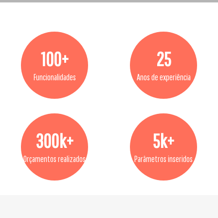
100+
25
Funcionalidades
Anos de experiência
300k+
5k+
Orçamentos realizados
Parâmetros inseridos