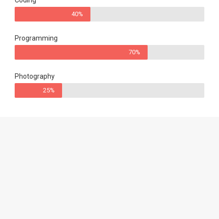
Coding
40%
Programming
70%
Photography
25%
Donec cursus scelerisque eleifend. Sed pretium vitae
tortor tempor vulputate. Praesent quis tincidunt justo, ut
ullamcorper urna. Aenean non purus in lorem vehicula
ornare ut vel justo.